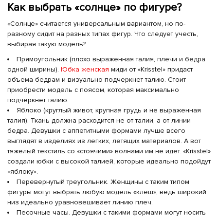
Как выбрать «солнце» по фигуре?
«Солнце» считается универсальным вариантом, но по-
разному сидит на разных типах фигур. Что следует учесть,
выбирая такую модель?
Прямоугольник (плохо выраженная талия, плечи и бедра
одной ширины).
Юбка женская
миди от «Krisstel» придаст
объема бедрам и визуально подчеркнет талию. Стоит
приобрести модель с поясом, которая максимально
подчеркнет талию.
Яблоко (круглый живот, крупная грудь и не выраженная
талия). Ткань должна расходится не от талии, а от линии
бедра. Девушки с аппетитными формами лучше всего
выглядят в изделиях из легких, летящих материалов. А вот
тяжелый текстиль со «стоячими» волнами им не идет. «Krisstel»
создали юбки с высокой талией, которые идеально подойдут
«яблоку».
Перевернутый треугольник. Женщины с таким типом
фигуры могут выбрать любую модель «клеш», ведь широкий
низ идеально уравновешивает линию плеч.
Песочные часы. Девушки с такими формами могут носить