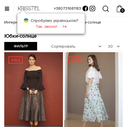
+380731681183
0
Спробуємо українською?
Интернет магазин Krisstel
Юбки
Юбки-солнце
Так, звісно!
Ні
Юбки-солнце
Сортировать
30
ФИЛЬТР
SALE
SALE