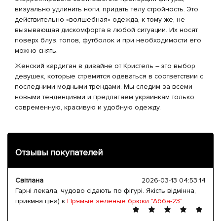
визуально удлинить ноги, придать телу стройность. Это
действительно «волшебная» одежда, к тому же, не
вызывающая дискомфорта в любой ситуации. Их носят
поверх блуз, топов, футболок и при необходимости его
можно снять.
Женский кардиган в дизайне от Кристель – это выбор
девушек, которые стремятся одеваться в соответствии с
последними модными трендами. Мы следим за всеми
новыми тенденциями и предлагаем украинкам только
современную, красивую и удобную одежду.
Отзывы покупателей
Світлана
2026-03-13 04:53:14
Гарні лекала, чудово сідають по фігурі. Якість відмінна,
приємна ціна) к
Прямые зеленые брюки "Абба-23"