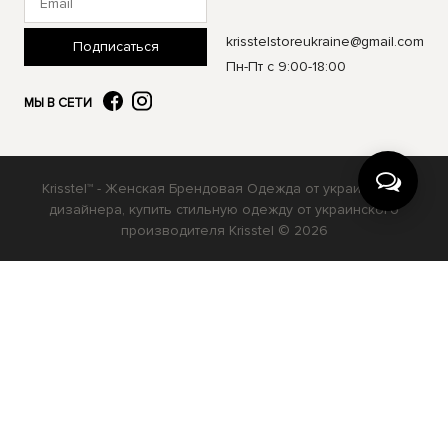
krisstelstoreukraine@gmail.com
Подписаться
Пн-Пт с 9:00-18:00
МЫ В СЕТИ
Krisstel™ - Женская Брендовая Одежда от украинского
дизайнера, купить стильную одежду от украинского
производителя Krisstel © 2026
Українська
Русский
English
Ваш вибір буде збережено на 30 днів у файлах cookie.
Your choice will be saved in cookies for 30 days.