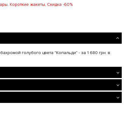
вары
,
Короткие жакеты
,
Скидка -60%
бахромой голубого цвета "Копальди" - за 1 680 грн. в