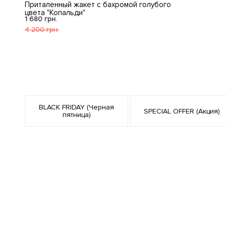
Приталенный жакет с бахромой голубого
цвета "Копальди"
1 680 грн.
4 200 грн.
BLACK FRIDAY (Черная
SPECIAL OFFER (Акция)
пятница)