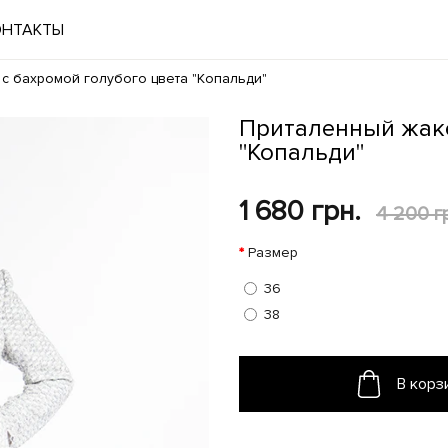
ОНТАКТЫ
с бахромой голубого цвета "Копальди"
Приталенный жаке
"Копальди"
1 680 грн.
4 200 г
Размер
36
38
В корз