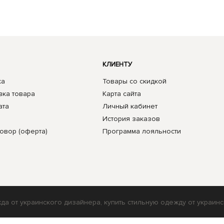
КЛИЕНТУ
ка
Товары со скидкой
вка товара
Карта сайта
ата
Личный кабинет
История заказов
овор (оферта)
Программа лояльности
жда от украинского дизайнера, купить стильную одежду от украинс