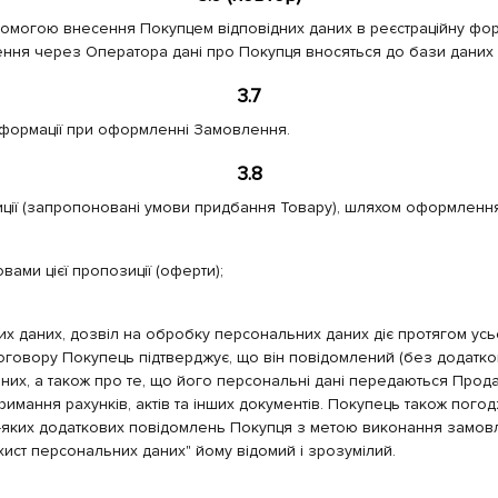
омогою внесення Покупцем відповідних даних в реєстраційну фор
ня через Оператора дані про Покупця вносяться до бази даних
3.7
інформації при оформленні Замовлення.
3.8
иції (запропоновані умови придбання Товару), шляхом оформленн
вами цієї пропозиції (оферти);
них даних, дозвіл на обробку персональних даних діє протягом ус
м договору Покупець підтверджує, що він повідомлений (без додат
даних, а також про те, що його персональні дані передаються Пр
имання рахунків, актів та інших документів. Покупець також пого
-яких додаткових повідомлень Покупця з метою виконання замовл
ист персональних даних" йому відомий і зрозумілий.