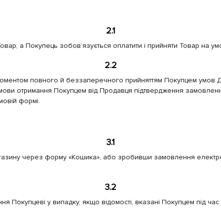
2.1
овар, а Покупець зобов’язується оплатити і прийняти Товар на ум
2.2
 моментом повного й беззаперечного прийняттям Покупцем умов 
умови отримання Покупцем від Продавця підтвердження замовлення 
овій формі.
3.1
агазину через форму «Кошика», або зробивши замовлення електр
3.2
ня Покупцеві у випадку, якщо відомості, вказані Покупцем під ч