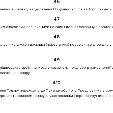
4.6
аними з моменту надходження Продавцю коштів на його рахунок.
4.7
я способами, зазначеними на сайті Інтернет-магазину в розділі «
4.8
ставника служби доставки (перевізника) перевірити відповідність 
4.9
ідтверджує своїм підписом в товарному чеку/ або в замовленні/ а
плектності товару.
4.10
ння Товару переходить до Покупця або його Представника з моме
 передачі Продавцем товару службі доставки (перевізнику) обраної