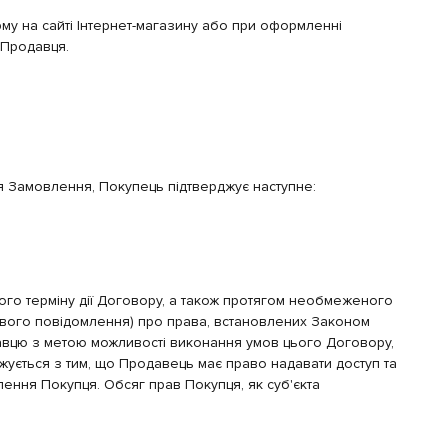
му на сайті Інтернет-магазину або при оформленні
 Продавця.
я Замовлення, Покупець підтверджує наступне:
ього терміну дії Договору, а також протягом необмеженого
кового повідомлення) про права, встановлених Законом
одавцю з метою можливості виконання умов цього Договору,
джується з тим, що Продавець має право надавати доступ та
ення Покупця. Обсяг прав Покупця, як суб'єкта