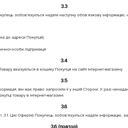
3.3
окупець зобов'язується надати наступну обов’язкову інформацію
вка до адреси Покупця);
зичної-особи підприємця.
3.4
Товару вказуються в кошику Покупця на сайті Інтернет-магазину.
3.5
ормація, він має право запросити її у іншій Стороні. У разі нена
купці товару в інтернет-магазині.
3.6
1. Цієї Оферти) Покупець зобов'язується надати інформацію, зазна
3.6 (повтор)