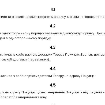
4.1
о та вказані на сайті Інтернет-магазину. Всі ціни на Товари та по
4.2
 односторонньому порядку залежно від кон'юнктури ринку. При цьо
цем в односторонньому порядку.
4.3
е включає в себе вартість доставки Товару Покупцю. Вартість дост
службі доставки (перевізнику).
4.4
 включає в себе вартість доставки Товару на адресу Покупця.
4.5
ару на адресу Покупця під час звернення Покупця із відповідним 
оператора інтернет-магазину.