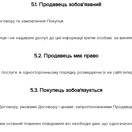
5.1. Продавець зобов’язаний
Договору та замовлення Покупця.
я і не надавати доступ до цієї інформації третім особам, за виня
5.2. Продавець має право
 послуги, в односторонньому порядку, розміщуючи їх на сайті Інтер
5.3. Покупець зобов'язується
оговору, умовами Договору і цінами, запропонованими Продавцем 
останній повинен повідомити всі необхідні дані, що однозначно і