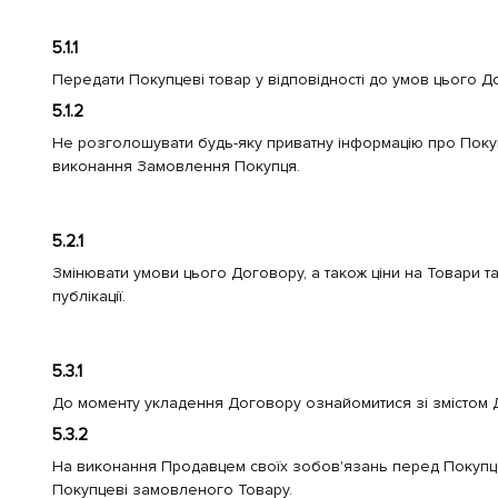
5.1.1
Передати Покупцеві товар у відповідності до умов цього 
5.1.2
Не розголошувати будь-яку приватну інформацію про Покупц
виконання Замовлення Покупця.
5.2.1
Змінювати умови цього Договору, а також ціни на Товари та
публікації.
5.3.1
До моменту укладення Договору ознайомитися зі змістом Д
5.3.2
На виконання Продавцем своїх зобов'язань перед Покупцем 
Покупцеві замовленого Товару.