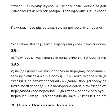
Ухвалення Покупцем умов цієї Оферти здійснюється за доп
Замовлення через оператора. Після оформлення Замовлен
Покупець несе відповідальність за достовірність наданої 
Укладаючи Договір, тобто акцептуючи умови даної пропоз
3.8.a
а) Покупець цілком і повністю ознайомлений, і згоден з умо
3.8.б
б) він дає дозвіл на збір, обробку та передачу персональ
терміну після закінчення його дії. Крім цього, укладення
України "Про захист персональних даних", про цілі збору 
можливості проведення взаєморозрахунків, а також для отр
передавати його персональні дані третім особам без будь
персональних даних відповідно до Закону України "Про зах
4. Ціна і Доставка Товару