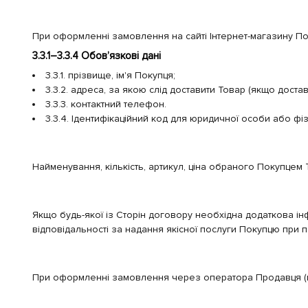
При оформленні замовлення на сайті Інтернет-магазину П
3.3.1–3.3.4 Обов’язкові дані
3.3.1. прізвище, ім'я Покупця;
3.3.2. адреса, за якою слід доставити Товар (якщо доста
3.3.3. контактний телефон.
3.3.4. Ідентифікаційний код для юридичної особи або фі
Найменування, кількість, артикул, ціна обраного Покупцем 
Якщо будь-якої із Сторін договору необхідна додаткова інф
відповідальності за надання якісної послуги Покупцю при по
При оформленні замовлення через оператора Продавця (п. 3.