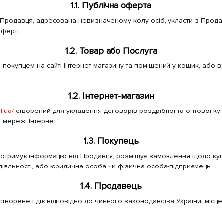
1.1. Публічна оферта
 Продавця, адресована невизначеному колу осіб, укласти з Продав
Оферті.
1.2. Товар або Послуга
й покупцем на сайті Інтернет-магазину та поміщений у кошик, аб
1.2. Інтернет-магазин
el.ua/
створений для укладення договорів роздрібної та оптової куп
мережі Інтернет.
1.3. Покупець
, отримує інформацію від Продавця, розміщує замовлення щодо купі
 діяльності, або юридична особа чи фізична особа-підприємець.
1.4. Продавець
орене і діє відповідно до чинного законодавства України, місцезн