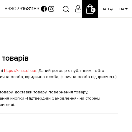
+380731681183
UAH
UA
0
 товарів
ті
https://krisstel.ua/
. Даний договір є публічним, тобто
фізична особа, юридична особа, фізична особа-підприємець)
вару, доставки товару, повернення товару,
ання кнопки «Підтвердити Замовлення» на сторінці
игляді.