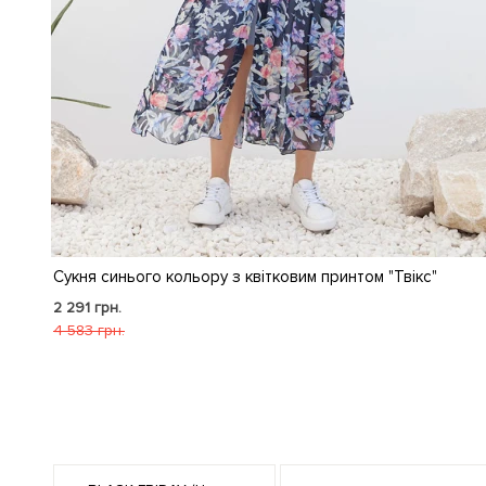
Сукня синього кольору з квітковим принтом "Твікс"
2 291 грн.
4 583 грн.