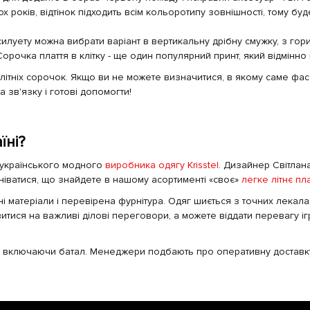
кох років, відтінок підходить всім кольоротипу зовнішності, тому
 силуету можна вибрати варіант в вертикальну дрібну смужку, з г
орочка плаття в клітку - ще один популярний принт, який відмінно 
в літніх сорочок. Якщо ви не можете визначитися, в якому саме фа
 зв'язку і готові допомогти!
їні?
 українського модного
виробника одягу Krisstel
. Дизайнер Світлан
ніватися, що знайдете в нашому асортименті «своє»
легке літнє пл
і матеріали і перевірена фурнітура. Одяг шиється з точних лекала
тися на важливі ділові переговори, а можете віддати перевагу ігри
, включаючи батал. Менеджери подбають про оперативну доставк