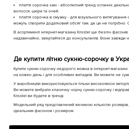
плаття сорочка хакі - абсолютний тренд останніх декіль
волосся, шкіри та очей;
плаття сорочка в смужку - для візуального витягування
можуть створити додатковий обсяг там, де це не потрібно. С
В асортименті інтернет-магазину Krisstel ще безліч фасоні
надзвичайно, звертайтеся до консультантів. Вони завжди на
​
Де купити літню сукню-сорочку в Укра
Купити сукню-сорочку недорого можна в інтернет-магазині
на кожен день і для особливих випадків. Ви можете не сум
У виробництві використовуються тільки високоякісні імпортн
Ви можете вибрати класичну чорну сукню-сорочку і відправи
Krisstel ви будете в тренді.
Модельний ряд представлений великою кількістю розмірів
ідеальним фасоном і розміром.