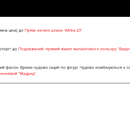
ємна ціна) до
Прямі зелені штани "Абба-23"
сторг! до
Подовжений, прямий жакет малахітового кольору "Беррі
й фасон. Брюки чудово сидят по фігурі. Чудово комбінуються з с
ричневий "Мадрид"