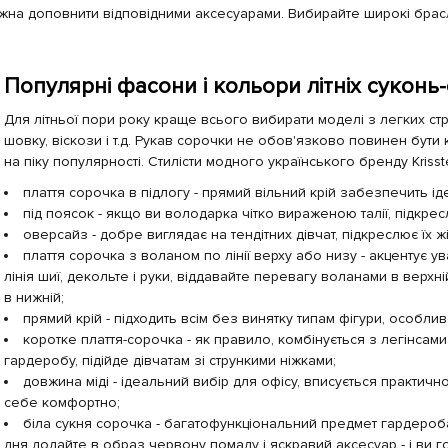
можна доповнити відповідними аксесуарами. Вибирайте широкі брас
Популярні фасони і кольори літніх суконь
Для літньої пори року краще всього вибирати моделі з легких стр
шовку, віскози і т.д. Рукав сорочки не обов'язково повинен бут
на піку популярності. Стилісти модного українського бренду Krisst
плаття сорочка в підлогу - прямий вільний крій забезпечить ід
під поясок - якщо ви володарка чітко вираженою талії, підкре
оверсайз - добре виглядає на тендітних дівчат, підкреслює їх жі
плаття сорочка з воланом по лінії верху або низу - акцентує у
лінія шиї, декольте і руки, віддавайте перевагу воланами в верхні
в нижній;
прямий крій - підходить всім без винятку типам фігури, особли
коротке плаття-сорочка - як правило, комбінується з легінсам
гардеробу, підійде дівчатам зі стрункими ніжками;
довжина міді - ідеальний вибір для офісу, вписується практич
себе комфортно;
біла сукня сорочка - багатофункціональний предмет гардероба,
дня додайте в образ червону помаду і яскравий аксесуар - і ви гот