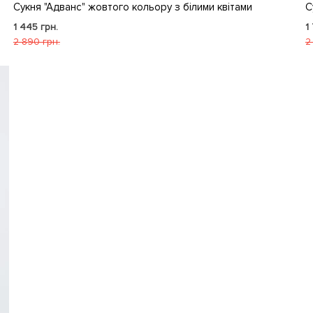
Сукня "Адванс" жовтого кольору з білими квітами
С
1 445 грн.
1
2 890 грн.
2