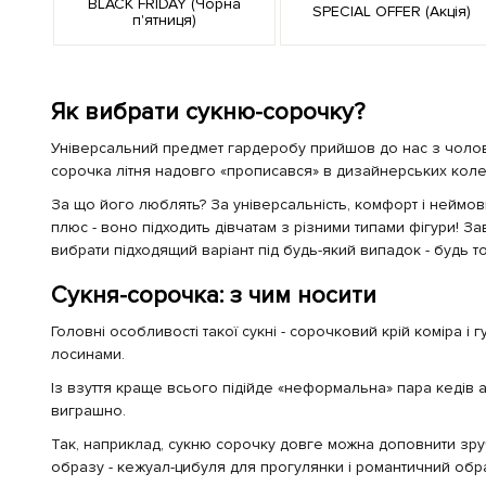
BLACK FRIDAY (Чорна
SPECIAL OFFER (Акція)
п'ятниця)
Як вибрати сукню-сорочку?
Універсальний предмет гардеробу прийшов до нас з чоловіч
сорочка літня надовго «прописався» в дизайнерських колек
За що його люблять? За універсальність, комфорт і неймові
плюс - воно підходить дівчатам з різними типами фігури! З
вибрати підходящий варіант під будь-який випадок - будь то 
Сукня-сорочка: з чим носити
Головні особливості такої сукні - сорочковий крій коміра і
лосинами.
Із взуття краще всього підійде «неформальна» пара кедів а
виграшно.
Так, наприклад, сукню сорочку довге можна доповнити зру
образу - кежуал-цибуля для прогулянки і романтичний обр