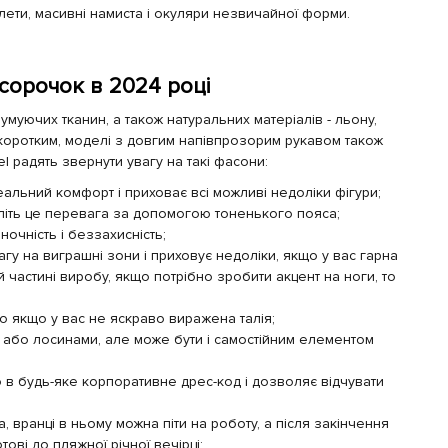
лети, масивні намиста і окуляри незвичайної форми.
-сорочок в 2024 році
умуючих тканин, а також натуральних матеріалів - льону,
и коротким, моделі з довгим напівпрозорим рукавом також
el радять звернути увагу на такі фасони:
еальний комфорт і приховає всі можливі недоліки фігури;
сліть це перевага за допомогою тоненького пояса;
ночність і беззахисність;
вагу на виграшні зони і приховує недоліки, якщо у вас гарна
й частині виробу, якщо потрібно зробити акцент на ноги, то
во якщо у вас не яскраво виражена талія;
и або лосинами, але може бути і самостійним елементом
но в будь-яке корпоративне дрес-код і дозволяє відчувати
 вранці в ньому можна піти на роботу, а після закінчення
ові до пляжної річної вечірці;