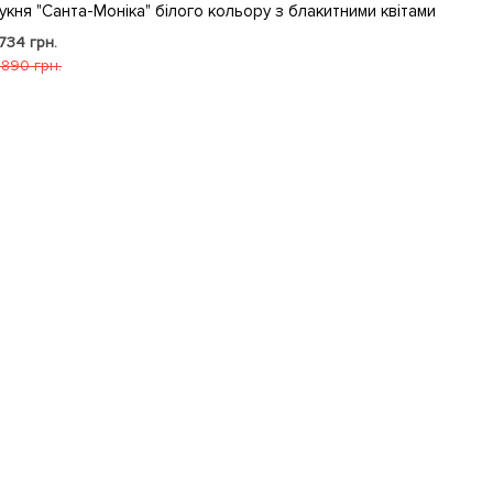
укня "Санта-Моніка" білого кольору з блакитними квітами
 734 грн.
 890 грн.