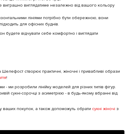
 буде виграшно виглядатиме незалежно від вашого кольору
оризонтальними лініями потрібно бути обережною, вони
підходить для офісних буднів.
сон будете відчувати себе комфортно і виглядати
а Шелефост створює практичні, жіночні і привабливі образи
аття
!
ми - ми розробили лінійку моделей для різних типів фігур.
вій сукні-сорочці з асиметрією - в будь-якому вбранні від
у ваших покупок, а також допоможуть обрати
сукні жіночі
з