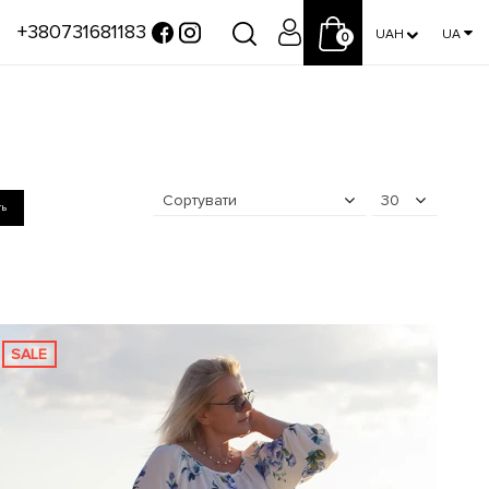
+380731681183
UAH
UA
0
Сортувати
30
ть
SALE