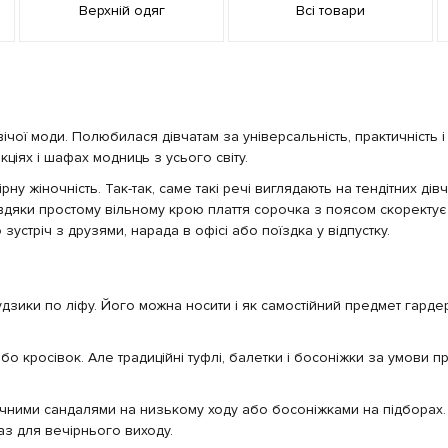
Верхній одяг
Всі товари
ої моди. Полюбилася дівчатам за універсальність, практичність і 
ціях і шафах модниць з усього світу.
рну жіночність. Так-так, саме такі речі виглядають на тендітних 
авдяки простому вільному крою плаття сорочка з поясом скоректує
зустріч з друзями, нарада в офісі або поїздка у відпустку.
 гудзики по ліфу. Його можна носити і як самостійний предмет гарде
бо кросівок. Але традиційні туфлі, балетки і босоніжки за умови 
чними сандалями на низькому ходу або босоніжками на підборах. 
аз для вечірнього виходу.