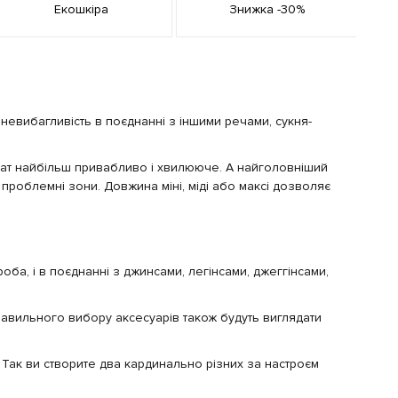
Екошкіра
Знижка -30%
невибагливість в поєднанні з іншими речами, сукня-
дівчат найбільш привабливо і хвилююче. А найголовніший
 проблемні зони. Довжина міні, міді або максі дозволяє
роба, і в поєднанні з джинсами, легінсами, джеггінсами,
правильного вибору аксесуарів також будуть виглядати
Так ви створите два кардинально різних за настроєм