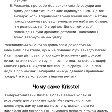
різному.
Розкажіть про себе без зайвих слів. Аксесуари для
одягу допомагають виражати індивідуальність. Це той
випадок, коли яскраво-червоний тонкий шарф і матова
помада скажуть про ваш темперамент набагато більше,
ніж розповідь на 10 сторінок. Доповнюйте свої
повсякденні луки дрібними деталями - навколишні
точно звернуть на них увагу!
Розставляючи акценти за допомогою декоративних
елементів, пам'ятайте, що їх не повинно бути занадто багато.
У світі моди діє правило про одну (максимум - дві) фокусні
точки, на яких повинен зупинятися погляд, наприклад, шарф
жіночий і ремінь. «Одягти все краще і відразу» - це не про
моду, а про несмак. Вибирайте мінімум деталей і правильно
поєднуйте їх за кольором з іншими речами.
Чому саме Krisstel
В інтернет-магазині Krisstel зібрана велика колекція
аксесуарів для різних випадків. Менеджери-стилісти
допоможуть вам купити шапку жіночу, шарфи з різних
матеріалів для міжсезоння і зимового періоду, а також дадуть