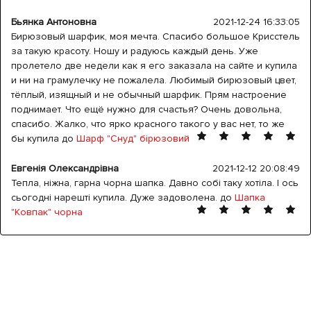
Бьянка Антоновна
2021-12-24 16:33:05
Бирюзовый шарфик, моя мечта. Спасибо большое Крисстель
за такую красоту. Ношу и радуюсь каждый день. Уже
пролетело две недели как я его заказала на сайте и купила
и ни на грамулечку не пожалела. Любимый бирюзовый цвет,
тёплый, изящный и не обычный шарфик. Прям настроение
поднимает. Что ещё нужно для счастья? Очень довольна,
спасибо. Жалко, что ярко красного такого у вас нет, то же
бы купила до
Шарф "Снуд" бірюзовий
Евгенія Олександрівна
2021-12-12 20:08:49
Тепла, ніжна, гарна чорна шапка. Давно собі таку хотіла. І ось
сьогодні нарешті купила. Дуже задоволена. до
Шапка
"Ковпак" чорна