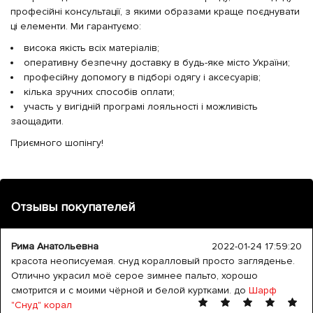
професійні консультації, з якими образами краще поєднувати
ці елементи. Ми гарантуємо:
висока якість всіх матеріалів;
оперативну безпечну доставку в будь-яке місто України;
професійну допомогу в підборі одягу і аксесуарів;
кілька зручних способів оплати;
участь у вигідній програмі лояльності і можливість
заощадити.
Приємного шопінгу!
Отзывы покупателей
Рима Анатольевна
2022-01-24 17:59:20
красота неописуемая. снуд коралловый просто загляденье.
Отлично украсил моё серое зимнее пальто, хорошо
смотрится и с моими чёрной и белой куртками. до
Шарф
"Снуд" корал