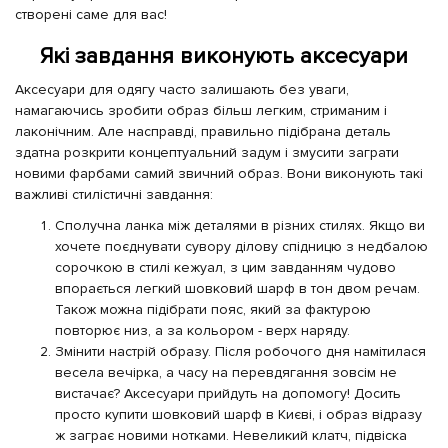
створені саме для вас!
Які завдання виконують аксесуари
Аксесуари для одягу часто залишають без уваги,
намагаючись зробити образ більш легким, стриманим і
лаконічним. Але насправді, правильно підібрана деталь
здатна розкрити концептуальний задум і змусити заграти
новими фарбами самий звичний образ. Вони виконують такі
важливі стилістичні завдання:
Сполучна ланка між деталями в різних стилях. Якщо ви
хочете поєднувати сувору ділову спідницю з недбалою
сорочкою в стилі кежуал, з цим завданням чудово
впорається легкий шовковий шарф в тон двом речам.
Також можна підібрати пояс, який за фактурою
повторює низ, а за кольором - верх наряду.
Змінити настрій образу. Після робочого дня намітилася
весела вечірка, а часу на перевдягання зовсім не
вистачає? Аксесуари прийдуть на допомогу! Досить
просто купити шовковий шарф в Києві, і образ відразу
ж заграє новими нотками. Невеликий клатч, підвіска