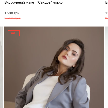
Вкорочений жакет "Сандра" мокко
В
1 500 грн.
1
3 750 грн.
3
SALE