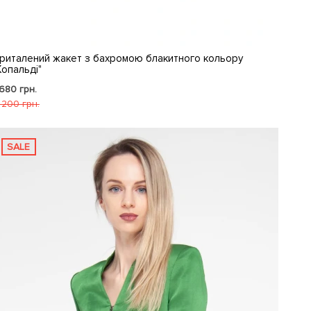
риталений жакет з бахромою блакитного кольору
Копальді"
 680 грн.
 200 грн.
SALE