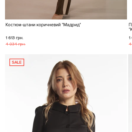
Костюм-штани коричневий "Мадрид"
П
"
1 613 грн.
1
4 034 грн.
4
SALE