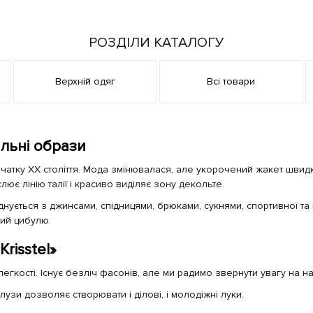
РОЗДІЛИ КАТАЛОГУ
Верхній одяг
Всі товари
ильні образи
початку XX століття. Мода змінювалася, але укорочений жакет швид
лює лінію талії і красиво виділяє зону декольте.
нується з джинсами, спідницями, брюками, сукнями, спортивної та
ний цибулю.
risstel»
гкості. Існує безліч фасонів, але ми радимо звернути увагу на най
узи дозволяє створювати і ділові, і молодіжні луки.