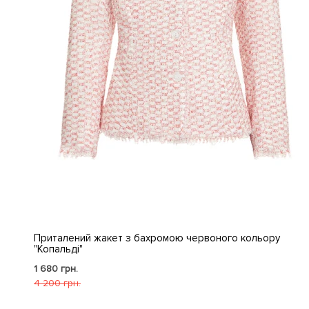
Приталений жакет з бахромою червоного кольору
"Копальді"
1 680 грн.
4 200 грн.