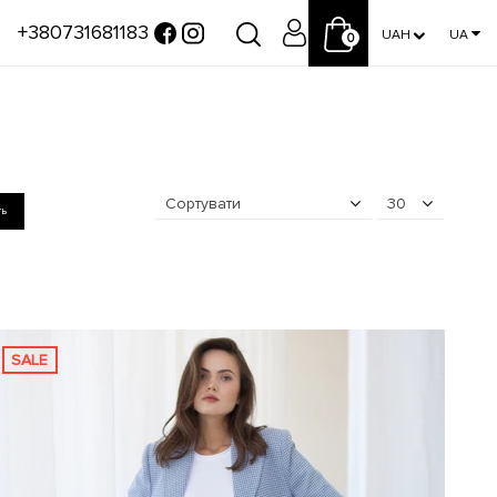
+380731681183
UAH
UA
0
Сортувати
30
ть
SALE