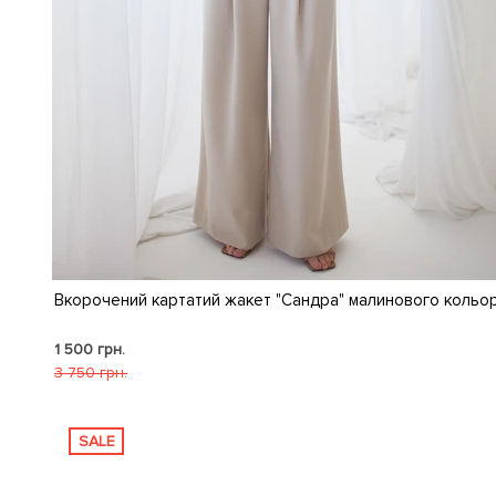
Вкорочений картатий жакет "Сандра" малинового кольо
1 500 грн.
3 750 грн.
SALE