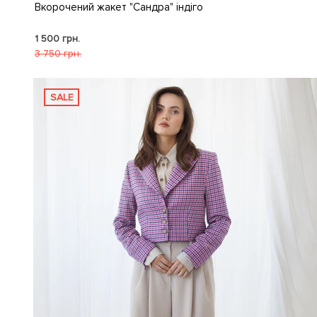
Вкорочений жакет "Сандра" індіго
1 500 грн.
3 750 грн.
SALE