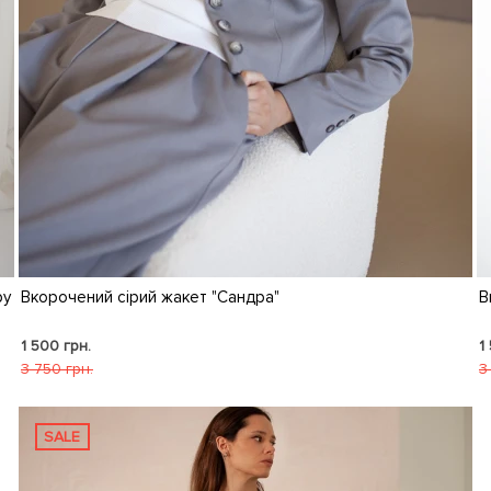
ру
Вкорочений сірий жакет "Сандра"
В
1 500 грн.
1
3 750 грн.
3
SALE