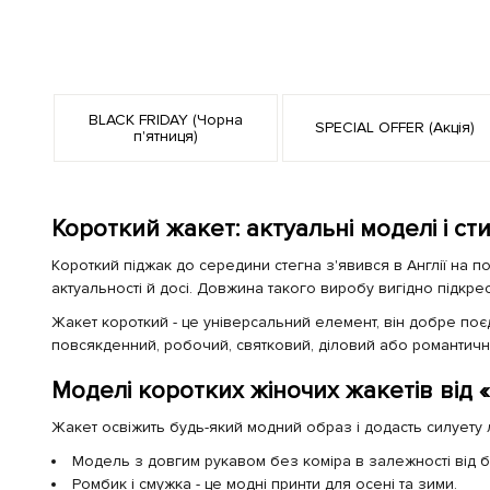
BLACK FRIDAY (Чорна
SPECIAL OFFER (Акція)
п'ятниця)
Короткий жакет: актуальні моделі і ст
Короткий піджак до середини стегна з'явився в Англії на 
актуальності й досі. Довжина такого виробу вигідно підкрес
Жакет короткий - це універсальний елемент, він добре поєд
повсякденний, робочий, святковий, діловий або романтич
Моделі коротких жіночих жакетів від «K
Жакет освіжить будь-який модний образ і додасть силуету ле
Модель з довгим рукавом без коміра в залежності від бл
Ромбик і смужка - це модні принти для осені та зими.