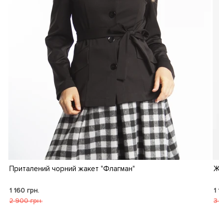
Приталений чорний жакет "Флагман"
Ж
1 160 грн.
1
2 900 грн.
3