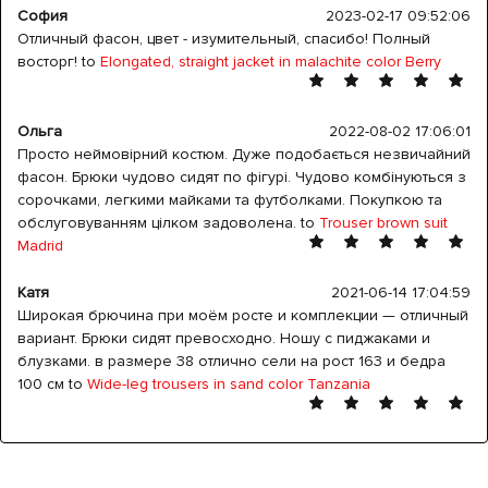
София
2023-02-17 09:52:06
Отличный фасон, цвет - изумительный, спасибо! Полный
восторг! to
Elongated, straight jacket in malachite color Berry
Ольга
2022-08-02 17:06:01
Просто неймовірний костюм. Дуже подобається незвичайний
фасон. Брюки чудово сидят по фігурі. Чудово комбінуються з
сорочками, легкими майками та футболками. Покупкою та
обслуговуванням цілком задоволена. to
Trouser brown suit
Madrid
Катя
2021-06-14 17:04:59
Широкая брючина при моём росте и комплекции — отличный
вариант. Брюки сидят превосходно. Ношу с пиджаками и
блузками. в размере 38 отлично сели на рост 163 и бедра
100 см to
Wide-leg trousers in sand color Tanzania