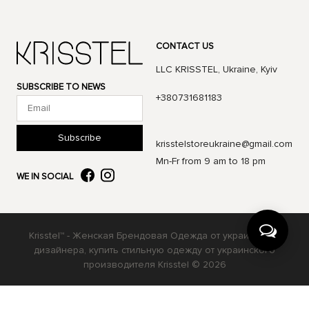
CONTACT US
LLC KRISSTEL, Ukraine, Kyiv
SUBSCRIBE TO NEWS
+380731681183
Subscribe
krisstelstoreukraine@gmail.com
Mn-Fr from 9 am to 18 pm
WE IN SOCIAL
Krisstel™ - Женская Брендовая Одежда от украинского
дизайнера, купить стильную одежду от украинского
производителя Krisstel © 2026
Українська