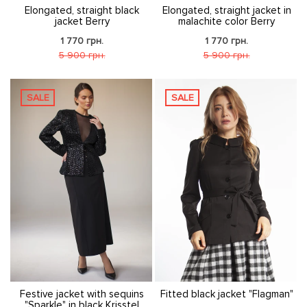
Elongated, straight black
Elongated, straight jacket in
jacket Berry
malachite color Berry
1 770 грн.
1 770 грн.
5 900 грн.
5 900 грн.
SALE
SALE
Festive jacket with sequins
Fitted black jacket "Flagman"
"Sparkle" in black Krisstel