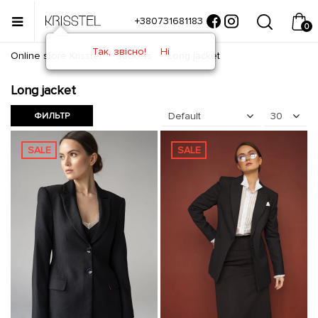
+380731681183
0
Так, звісно!
Ні
Online store Krisstel
Jackets
Long jacket
Long jacket
Default
30
ФИЛЬТР
SALE
SALE