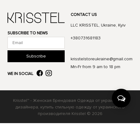
CONTACT US
LLC KRISSTEL, Ukraine, Kyiv
SUBSCRIBE TO NEWS
+380731681183
Subscribe
krisstelstoreukraine@gmail.com
Mn-Fr from 9 am to 18 pm
WE IN SOCIAL
Krisstel™ - Женская Брендовая Одежда от украинского
дизайнера, купить стильную одежду от украинского
производителя Krisstel © 2026
Українська