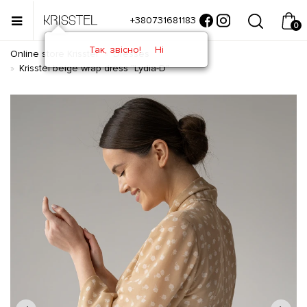
+380731681183
0
Так, звісно!
Ні
Online store Krisstel
Dresses
Krisstel beige wrap dress "Lydia-D"