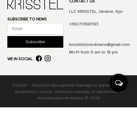
CONTACT US
LLC KRISSTEL, Ukraine, Kyiv
SUBSCRIBE TO NEWS
+380731681183
Subscribe
krisstelstoreukraine@gmail.com
Mn-Fr from 9 am to 18 pm
WE IN SOCIAL
Krisstel™ - Женская Брендовая Одежда от украинского
дизайнера, купить стильную одежду от украинского
производителя Krisstel © 2026
Українська
Русский