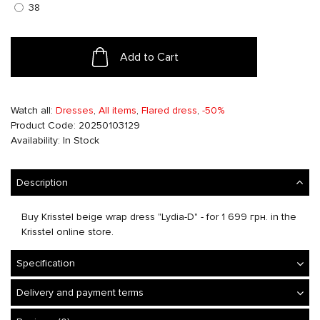
38
Add to Cart
Watch all:
Dresses
,
All items
,
Flared dress
,
-50%
Product Code: 20250103129
Availability: In Stock
Description
Buy Krisstel beige wrap dress "Lydia-D" - for 1 699 грн. in the
Krisstel online store.
Specification
Delivery and payment terms