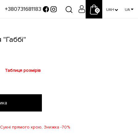
+380731681183
UAH
UA
0
 "Габбі"
Таблиця розмірів
ика
Сукні прямого крою
,
Знижка -70%