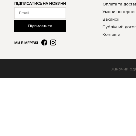
ПІДПИСАТИСЬ НА НОВИНИ
Оплата та доста
Умови поверне
Вакансii
Підписатися
Публічний догов
Контакти
МИ В МЕРЕЖІ
Жіночий одя
Ваш вибір буде збережено на 30 днів у файлах cookie.
Your choice will be saved in cookies for 30 days.