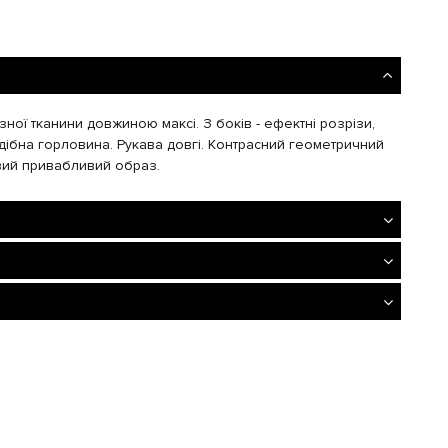
зної тканини довжиною максі. З боків - ефектні розрізи,
дібна горловина. Рукава довгі. Контрасний геометричний
вий привабливий образ.