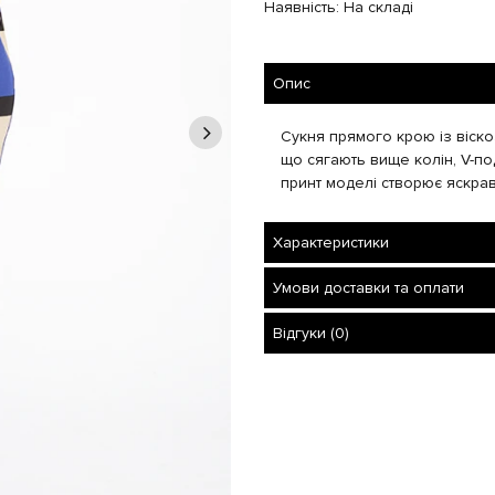
Наявність: На складі
Опис
Сукня прямого крою із віско
що сягають вище колін, V-по
принт моделі створює яскра
Характеристики
Умови доставки та оплати
Відгуки (0)