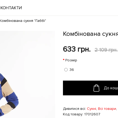
КОНТАКТИ
Комбінована сукня "Габбі"
Комбінована сукня
633 грн.
2 109 грн.
Розмір
36
До кош
Дивитися всі:
Сукні
,
Всі товари
,
Код товару: 17012607