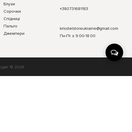
Блузи
+380731681183
Сорочки
Спідниці
Пальто
krisstelstoreukraine@gmail.com
Джемпери
Пн-Пт з 9:00-18:00
 одяг © 2026