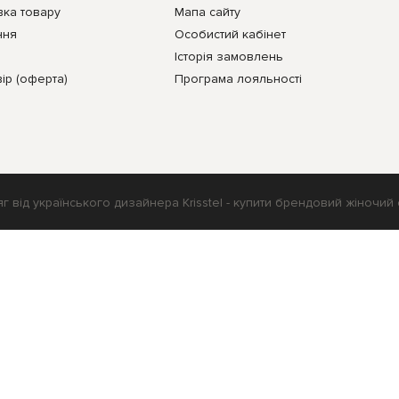
вка товару
Мапа сайту
ння
Особистий кабінет
Історія замовлень
ір (оферта)
Програма лояльності
г від українського дизайнера Krisstel - купити брендовий жіночий
Українська
Русский
English