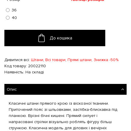
36
40
До кошика
Дивитися всі:
Штани
,
Всі товари
,
Прямі штани
,
Знижка -50%
Код товару: 20022110
Наявність: На складі
Опис
Класичні штани прямого крою із віскозної тканини.
Приточений пояс зі шльовками, застібка-блискавка під
планкою. Врізні бічні кишені. Прямий силует і
напрасовані стрілки візуально роблять фігуру більш
стрункою. Класична модель для ділових і вечірніх