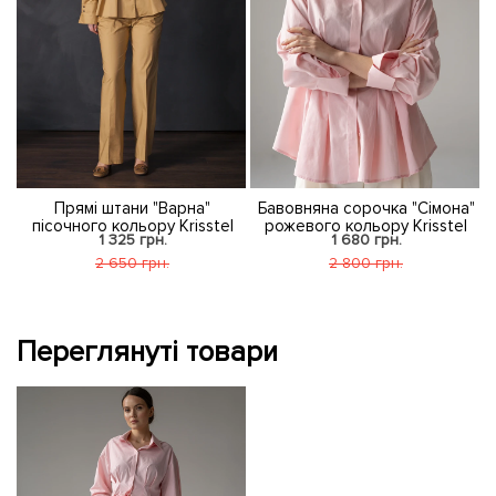
5"
Прямі штани "Варна"
Бавовняна сорочка "Сімона"
пісочного кольору Krisstel
рожевого кольору Krisstel
1 325 грн.
1 680 грн.
2 650 грн.
2 800 грн.
Переглянуті товари