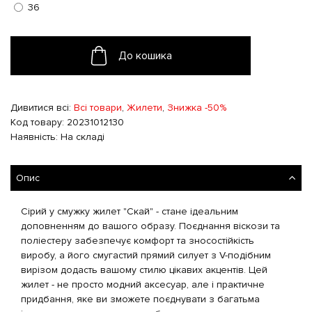
36
До кошика
Дивитися всі:
Всі товари
,
Жилети
,
Знижка -50%
Код товару: 20231012130
Наявність: На складі
Опис
Сірий у смужку жилет "Скай" - стане ідеальним
доповненням до вашого образу. Поєднання віскози та
поліестеру забезпечує комфорт та зносостійкість
виробу, а його смугастий прямий силует з V-подібним
вирізом додасть вашому стилю цікавих акцентів. Цей
жилет - не просто модний аксесуар, але і практичне
придбання, яке ви зможете поєднувати з багатьма